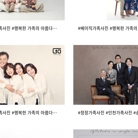
#베이직가족사진 #행복한 가족의 아름다운 비밀 #지열군…
족사진 #행복한 가족의 아름다운
#정장가족사진 #인천가족사진 
비밀 #지열군…
관 #송도 가족사…
view
view
#베이직가족사진 #행복한 가족의 아름다운 비밀 #지열군…