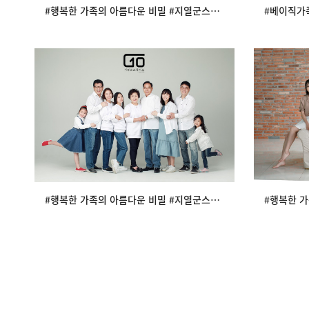
#행복한 가족의 아름다운 비밀 #지열군스튜디오 #가족사…
#행복한 가족의 아름다운 비밀 #지열군스
#행복한 
튜디오 #가족사…
view
#행복한 가족의 아름다운 비밀 #지열군스튜디오 #가족사…