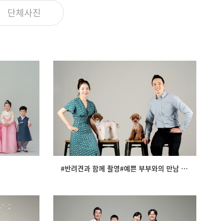
단체사진
#반려견과 함께 촬영#예쁜 부부와의 만남
#송도커플사진…
view
#반려견과 함께 촬영#예쁜 부부와의 만남 #송도커플사진…