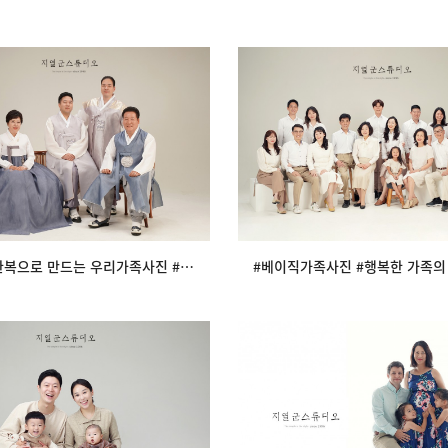
한복으로 만드는 우리가족사진 #
#베이직가족사진 #행복한 가족
송도한복가족사진…
비밀 #지열군…
view
view
가족사진 한복으로 만드는 우리가족사진 #송도한복가족사진…
족사진 #행복한 가족의 아름다운
#베이직가족사진 #행복한 가족
비밀 #지열군…
비밀 #지열군…
view
view