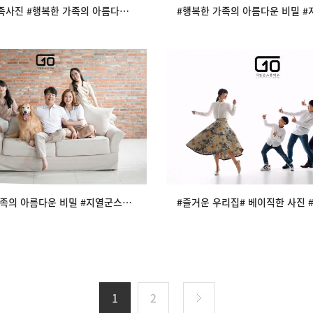
#베이직가족사진 #행복한 가족의 아름다운 비밀 #지열군…
가족의 아름다운 비밀 #지열군스
#즐거운 우리집# 베이직한 사진
튜디오 #가족사…
사진 #송도사…
view
view
#행복한 가족의 아름다운 비밀 #지열군스튜디오 #가족사…
1
2