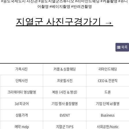
#송도국제도시 사진관 #송도지열군스튜디오 #리마인드웨딩 #커플촬영 #쥬니
어촬영 #베이지촬영 #반려견촬영
지열군 사진구경가기 →
목록
가족사진
커플 & 심플웨딩
리마인드웨딩
단체사진
프로필사진
CEO & 전문직
크리에이터 영상촬영
복원 (사진 & 영상)
드론
3d 피규어
기업 행사 출장촬영
기업 단체 id 촬영
상품가격
EVENT
Business
예약 Help
지열군 TIPS
사회공헌/Notic