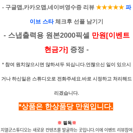
- 구글맵,카카오맵,네이버영수증 리뷰
★
★★★
★
파
이브 스타
체크후 선플 남기기
- 스냅출력용 원본2000픽셀
만원[이벤트
현금가]
증정 -
* 참여 원치않으시면 않하셔두 되십니다.언짢으신 일이 있으시
거나 하신일은
스튜디오로 전화주세요.바로 시정하고 처리해드
리겠습니다.
*상품은 한상품당 만원입니다.
※
필독
※
지열군스튜디오는 새로운 컨텐츠를 발굴하는 곳입니다.이에 이벤트 리뷰참여