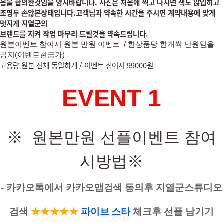
음을 합의한
것임을 양지바랍니다. 사진은 처음에 찍고 나시면 색도 않입히고
조명두 손않본상태입니다.고객님과 약속한 시간을 주시면 계약내용에 맞게
멋지게 지열군의
브랜드를 지켜 작업 마무리 드릴것을 약속드립니다.
원본이벤트 참여시 원본
만원
이벤트 /
한상품당 한개씩 만원임을
공지(이벤트현금가)
고용량 원본 전체 동일하게 / 이벤트 참여시 99000원
EVENT 1
※ 원본만원 선플이벤트 참여
시방법
※
- 카카오톡에서 카카오맵검색 동의후 지열군스튜디오
검색
★
★★★
★
파
이브 스타
체크후 선플 남기기