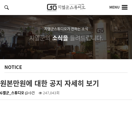
MENU
지열군스튜디오가 전하는 소식
지열군의
소식을
들려드립니다.
NOTICE
원본만원에 대한 공지 자세히 보기
G열군_스튜디오
0건
247,043회