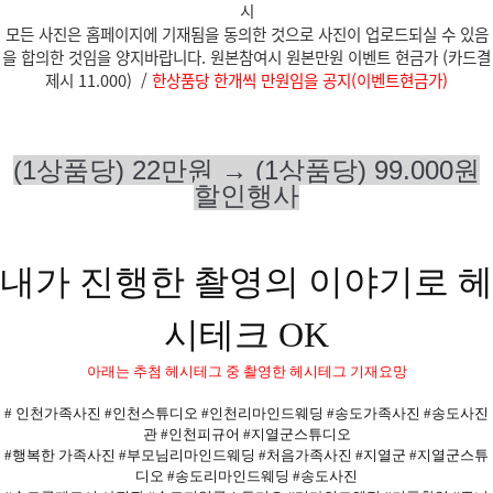
시
모든 사진은 홈페이지에 기재됨을 동의한 것으로 사진이 업로드되실 수 있음
을 합의한
것임을 양지바랍니다.
원본참여시 원본만원
이벤트 현금가 (카드결
제시 11.000) /
한상품당 한개씩 만원임을 공지(이벤트현금가)
(1상품당) 22만원 →
(1상품당)
99.000원
할인행사
내가 진행한 촬영의 이야기로 헤
시테크 OK
아래는 추첨 헤시테그 중 촬영한 헤시테그 기재요망
# 인천가족사진 #인천스튜디오 #인천리마인드웨딩 #송도가족사진 #송도사진
관 #인천피규어 #지열군스튜디오
#행복한 가족사진 #부모님리마인드웨딩 #처음가족사진 #지열군 #지열군스튜
디오 #송도리마인드웨딩 #송도사진