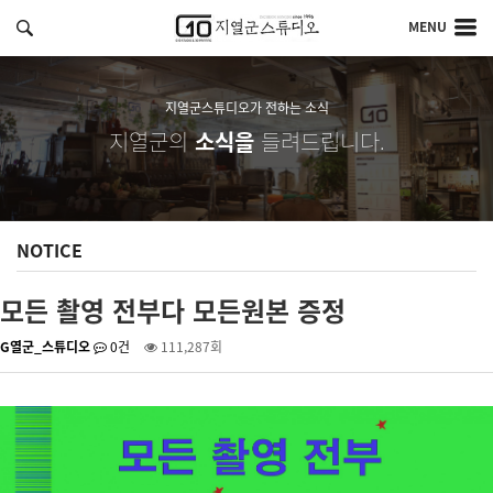
MENU
지열군스튜디오가 전하는 소식
지열군의
소식을
들려드립니다.
NOTICE
모든 촬영 전부다 모든원본 증정
G열군_스튜디오
0건
111,287회