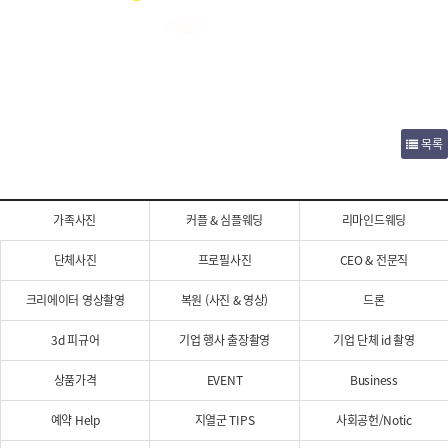
목록
가족사진
커플 & 심플웨딩
리마인드웨딩
단체사진
프로필사진
CEO & 전문직
크리에이터 영상촬영
복원 (사진 & 영상)
드론
3d 피규어
기업 행사 출장촬영
기업 단체 id 촬영
상품가격
EVENT
Business
예약 Help
지열군 TIPS
사회공헌/Notic