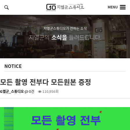
MENU
지열군스튜디오가 전하는 소식
지열군의
소식을
들려드립니다.
NOTICE
모든 촬영 전부다 모든원본 증정
G열군_스튜디오
0건
110,956회