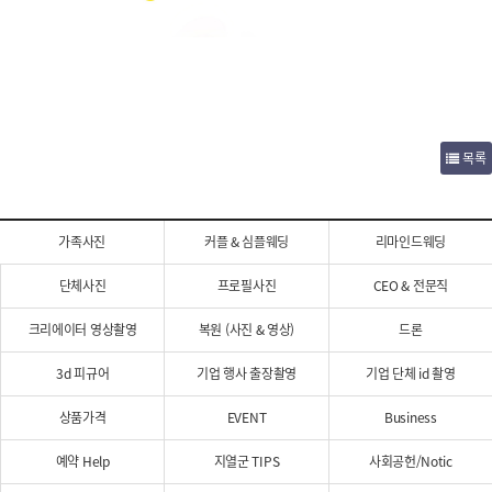
목록
가족사진
커플 & 심플웨딩
리마인드웨딩
단체사진
프로필사진
CEO & 전문직
크리에이터 영상촬영
복원 (사진 & 영상)
드론
3d 피규어
기업 행사 출장촬영
기업 단체 id 촬영
상품가격
EVENT
Business
예약 Help
지열군 TIPS
사회공헌/Notic