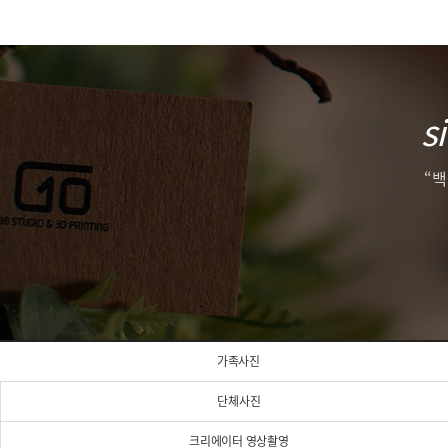
s
“
가족사진
단체사진
크리에이터 영상촬영